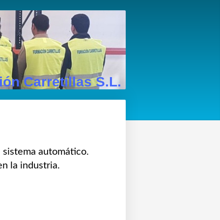
ón Carretillas S.L.
n sistema automático.
 la industria.