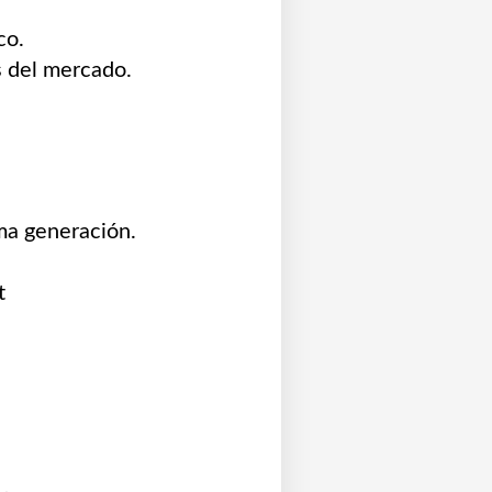
co.
 del mercado.
ma generación.
t