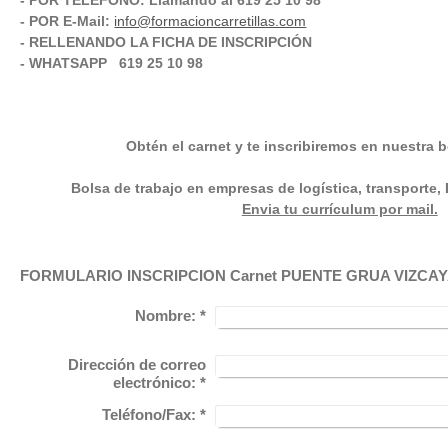
- POR TELÉFONO: Llamando al 619 25 10 98
- POR E-Mail:
info@formacioncarretillas.com
- RELLENANDO LA FICHA DE INSCRIPCIÓN
- WHATSAPP 619 25 10 98
Obtén el carnet y te inscribiremos en nuestra b
Bolsa de trabajo en empresas de logística, transporte,
Envia tu currículum por mail.
FORMULARIO INSCRIPCION Carnet PUENTE GRUA VIZC
Nombre:
*
Dirección de correo
electrónico:
*
Teléfono/Fax:
*