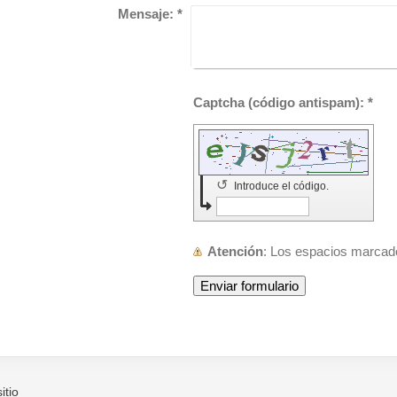
Mensaje:
*
Captcha (código antispam): *
↺
Introduce el código.
Atención
: Los espacios marca
itio