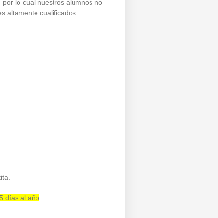
 por lo cual nuestros alumnos no
s altamente cualificados.
ita.
65 días al año