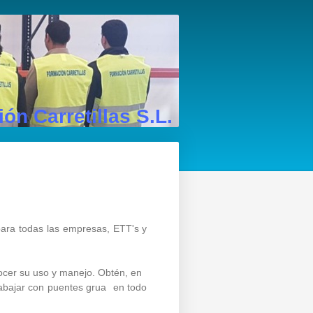
ón Carretillas S.L.
para todas las empresas, ETT's y
nocer su uso y manejo. Obtén, en
 trabajar con puentes grua en todo