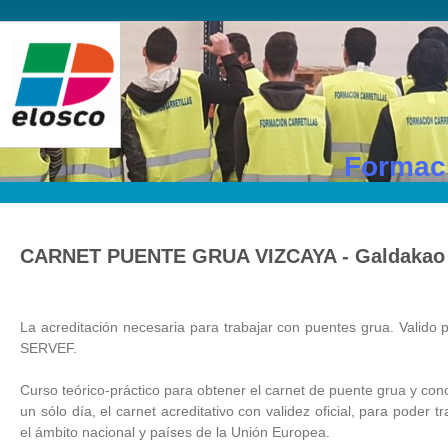
Formaci
CARNET PUENTE GRUA VIZCAYA - Galdakao
La acreditación necesaria para trabajar con puentes grua. Valido 
SERVEF.
Curso teórico-práctico para obtener el carnet de puente grua y co
un sólo día, el carnet acreditativo con validez oficial, para poder
el ámbito nacional y países de la Unión Europea.