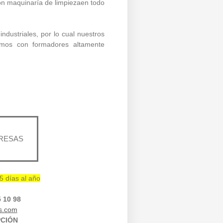
 con maquinaría de limpiezaen todo
ndustriales, por lo cual nuestros
amos con formadores altamente
PRESAS
65 días al año
 10 98
as.com
PCIÓN