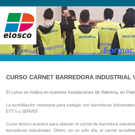
Formaci
CURSO CARNET BARREDORA INDUSTRIAL 
El curso se realiza en nuestras instalaciones de Valencia, en Pa
La acreditación necesaria para trabajar con barredoras industriales
ETT's y SERVEF.
Curso teórico-práctico para obtener el carnet de barredora industri
barredoras industriales. Obtén, en un sólo día,
el carnet acredit