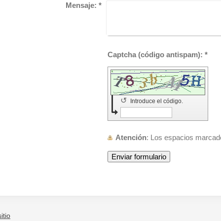
Mensaje:
*
Captcha (código antispam): *
↺
Introduce el código.
Atención
: Los espacios marca
itio