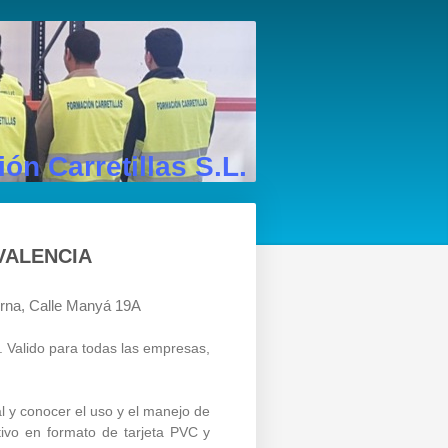
ón Carretillas S.L.
VALENCIA
terna, Calle Manyá 19A
. Valido para todas las empresas,
al y conocer el uso y el manejo de
ativo en formato de tarjeta PVC y