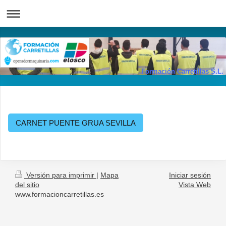
Formación Carretillas S.L.
CARNET PUENTE GRUA SEVILLA
Versión para imprimir
|
Mapa
Iniciar sesión
del sitio
Vista Web
www.formacioncarretillas.es