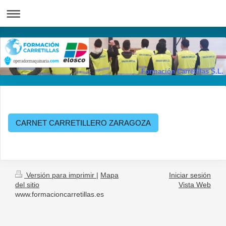
Formación Carretillas S.L.
CARNET CARRETILLERO ZARAGOZA
Versión para imprimir
|
Mapa
Iniciar sesión
del sitio
Vista Web
www.formacioncarretillas.es