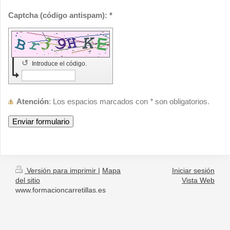
Captcha (código antispam): *
↺
Introduce el código.
Atención
: Los espacios marcados con
*
son obligatorios.
Versión para imprimir
|
Mapa
Iniciar sesión
del sitio
Vista Web
www.formacioncarretillas.es